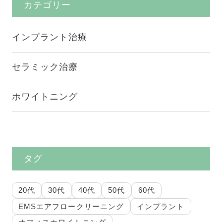
稿
カテゴリー
の
ペ
インプラント治療
ー
セラミック治療
ジ
送
ホワイトニング
り
タグ
20代
30代
40代
50代
60代
EMSエアフロークリーニング
インプラント